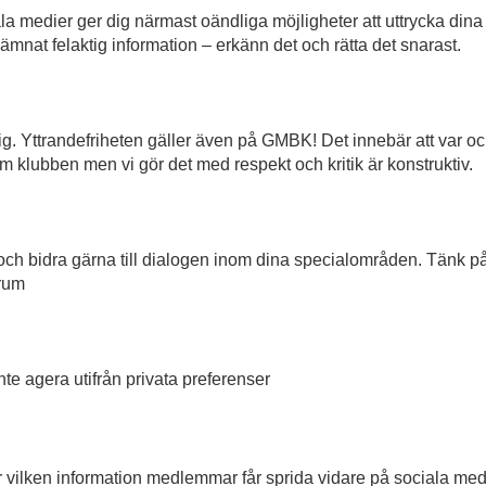
a medier ger dig närmast oändliga möjligheter att uttrycka dina å
ämnat felaktig information – erkänn det och rätta det snarast.
g. Yttrandefriheten gäller även på GMBK! Det innebär att var och en
m klubben men vi gör det med respekt och kritik är konstruktiv.
ch bidra gärna till dialogen inom dina specialområden. Tänk p
orum
te agera utifrån privata preferenser
 vilken information medlemmar får sprida vidare på sociala med