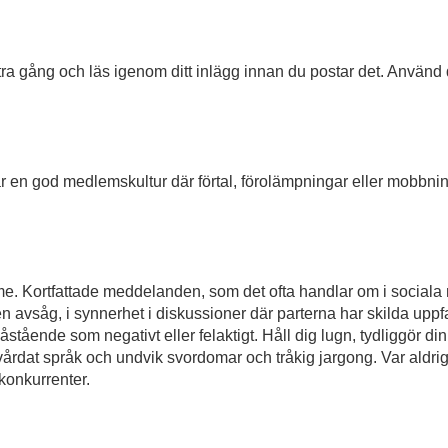
tra gång och läs igenom ditt inlägg innan du postar det. Använd d
var en god medlemskultur där förtal, förolämpningar eller mobbn
öme. Kortfattade meddelanden, som det ofta handlar om i sociala
avsåg, i synnerhet i diskussioner där parterna har skilda uppfa
åstående som negativt eller felaktigt. Håll dig lugn, tydliggör di
vårdat språk och undvik svordomar och tråkig jargong. Var aldrig
 konkurrenter.