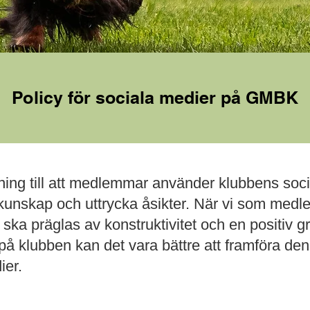
Policy för sociala medier på GMBK
ning till att medlemmar använder klubbens socia
a kunskap och uttrycka åsikter. När vi som me
iver ska präglas av konstruktivitet och en positi
å klubben kan det vara bättre att framföra den 
ier.