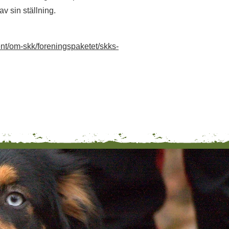
av sin ställning.
nt/om-skk/foreningspaketet/skks-