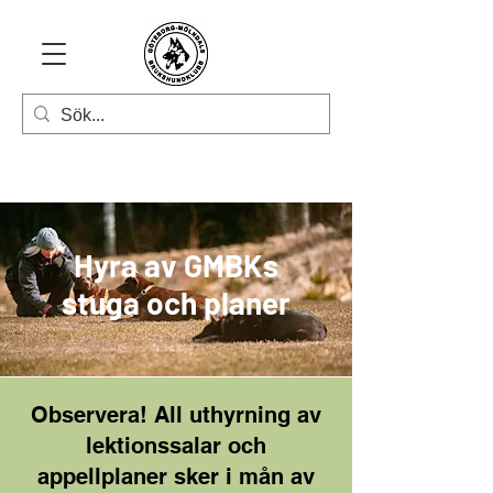
Hyra av GMBKs
stuga och planer
Observera! All uthyrning av
lektionssalar och
appellplaner sker i mån av