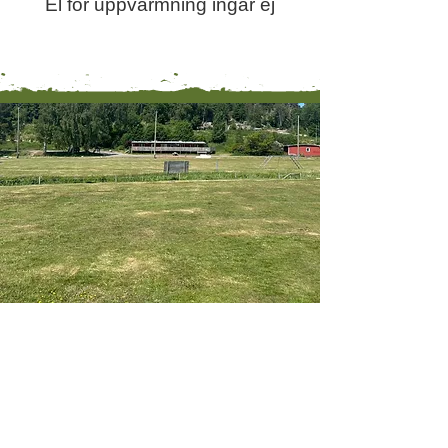
El för uppvärmning ingår ej
Kontakt
Göteborg-Mölndals Brukshundklubb
Skjutfältsvägen 101
431 90 Mölndal