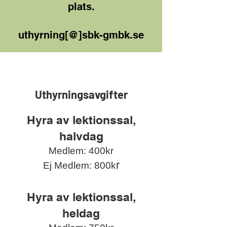
plats.
uthyrning[@]sbk-gmbk.se
Uthyrningsavgifter
Hyra av lektionssal,
halvdag
Medlem: 400kr
r
Ej Medlem: 800k
Hyra av lektionssal,
heldag