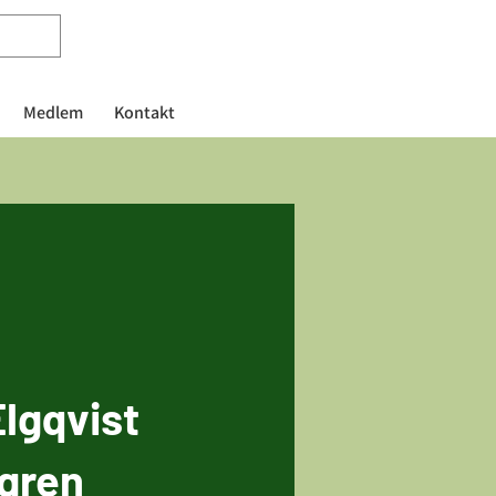
Medlem
Kontakt
lgqvist
gren