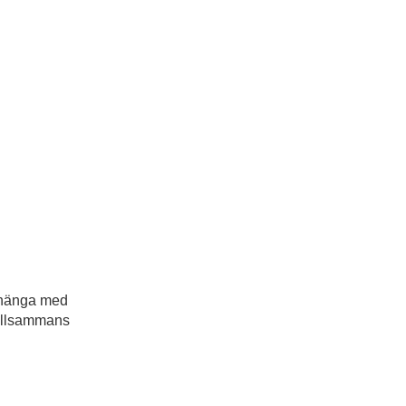
tt hänga med
 tillsammans