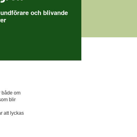
hundförare och blivande
rer
er både om
som blir
r att lyckas