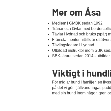
Mer om Åsa
Medlem i GMBK sedan 1992
Tränar och tävlar med bordercolli
Tävlat i lydnad och bruks (spår) m
Främsta meriter hittills är ett Sv
Tävlingsledare i Lydnad
Utbildad instruktör inom SBK sed
SBK-lärare sedan 2014 - utbildar n
Viktigt i hundl
För mig är hund i familjen en livss
på det vi gör: fjällvandringar, pa
med sin hund inom någon gren och