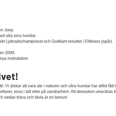
en Joey.
ed alla sina hundar.
enskt Lydnadschampionat och Godkänt resultat i Elitklass (spår).
an 2009.
ya instruktörer.
ivet!
til. Vi älskar att vara ute i naturen och våra hundar har alltid få
ddelturer, sova i tält eller på vandrarhem. Att dessutom utvecklas
 sedan träna och tävla är en bonus!