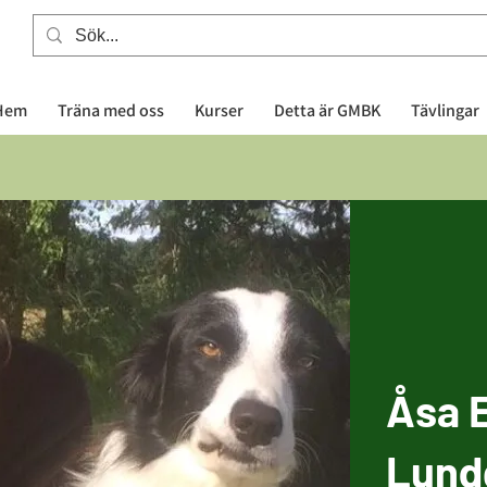
Hem
Träna med oss
Kurser
Detta är GMBK
Tävlingar
Åsa E
Lund