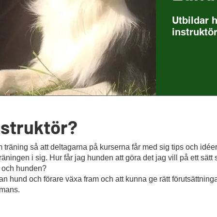
Utbildar 
instruktö
nstruktör?
om träning så att deltagarna på kurserna får med sig tips och idé
ingen i sig. Hur får jag hunden att göra det jag vill på ett sätt 
g och hunden?
lan hund och förare växa fram och att kunna ge rätt förutsättninga
mmans.