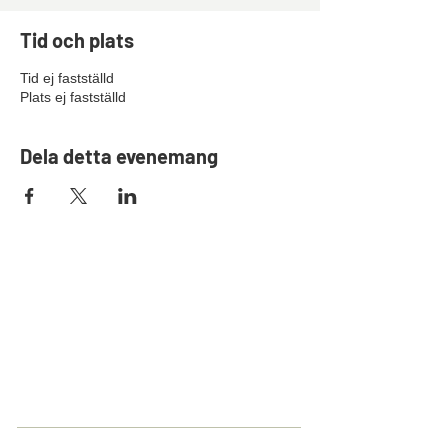
Tid och plats
Tid ej fastställd
Plats ej fastställd
Dela detta evenemang
Kontakt
Göteborg-Mölndals Brukshundklubb
Skjutfältsvägen 101
431 90 Mölndal
Hitta hit